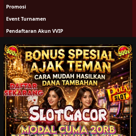
Promosi
Event Turnamen
Pendaftaran Akun VVIP