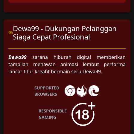
Dewa99 - Dukungan Pelanggan
Siaga Cepat Profesional
Dewa99
sarana hiburan digital memberikan
tampilan menawan animasi lembut performa
lancar fitur kreatif bermain seru Dewa99.
SUPPORTED
BROWSERS
RESPONSIBLE
GAMING