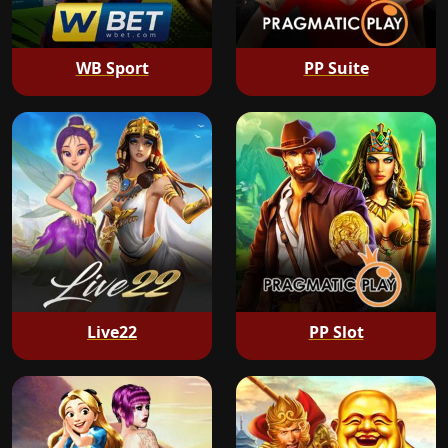
WB Sport
PP Suite
Live22
PP Slot