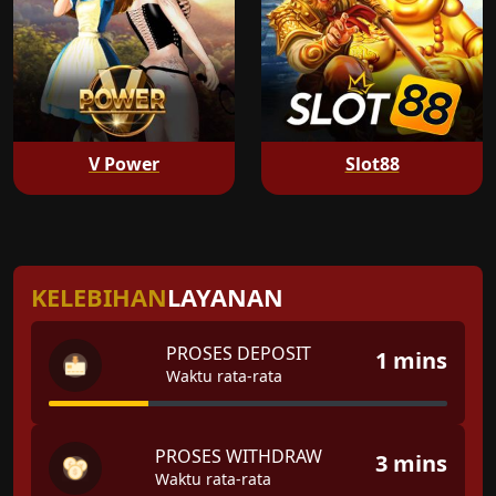
V Power
Slot88
KELEBIHAN
LAYANAN
PROSES DEPOSIT
1 mins
Waktu rata-rata
PROSES WITHDRAW
3 mins
Waktu rata-rata