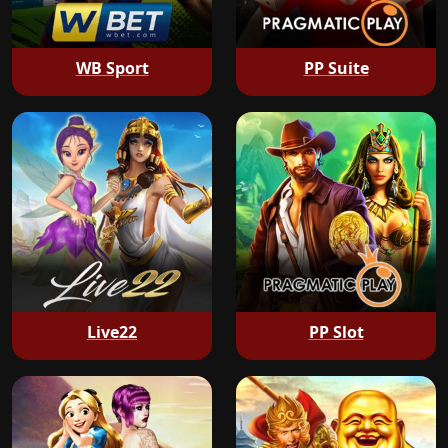
WB Sport
PP Suite
Live22
PP Slot