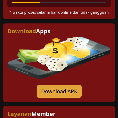
* waktu proses selama bank online dan tidak gangguan
Download
Apps
Download APK
Layanan
Member