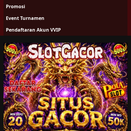
Promosi
Event Turnamen
Pendaftaran Akun VVIP