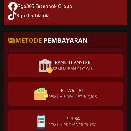
Rgo365 Facebook Group
Rgo365 TikTok
METODE
PEMBAYARAN
BANK TRANSFER
SEMUA BANK LOKAL
E - WALLET
SEMUA E-WALLET & QRIS
PULSA
SEMUA PROVIDER PULSA