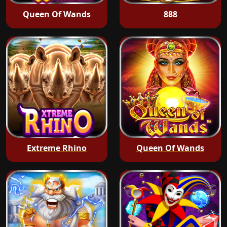
Queen Of Wands
888
Extreme Rhino
Queen Of Wands