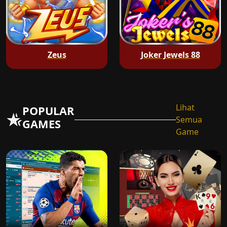
Zeus
Joker Jewels 88
Lihat
POPULAR
Semua
GAMES
Game