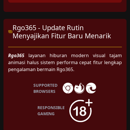
Rgo365 - Update Rutin
Menyajikan Fitur Baru Menarik
Rgo365
layanan hiburan modern visual tajam
animasi halus sistem performa cepat fitur lengkap
pengalaman bermain Rgo365.
SUPPORTED
BROWSERS
RESPONSIBLE
GAMING